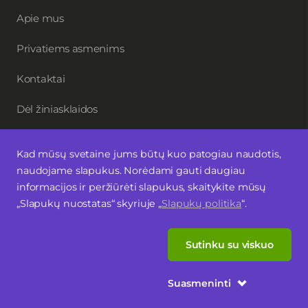
Apie mus
Privatiems asmenims
Kontaktai
Dėl žiniasklaidos
Kad mūsų svetaine jums būtų kuo patogiau naudotis,
Užsisakykite naujienlaiškį
naudojame slapukus. Norėdami gauti daugiau
informacijos ir peržiūrėti slapukus, skaitykite mūsų
„Slapukų nuostatas“ skyriuje „
Sekite mus
Slapukų politika
“.
Sutinku su viskuo
Latviski
In English
Suasmeninti