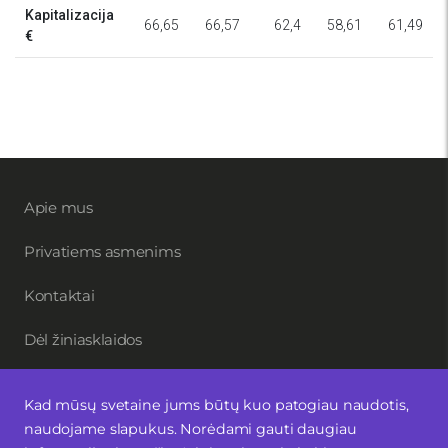
Apie mus
Privatiems asmenims
Kontaktai
Dėl žiniasklaidos
Kad mūsų svetaine jums būtų kuo patogiau naudotis,
Užsisakykite naujienlaiškį
naudojame slapukus. Norėdami gauti daugiau