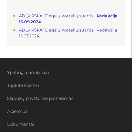
AB „VIRŠI-A“ Degalų kortelių suartis.
Redakcija
16.09.2024.
AB „VIRŠI-A“ Degalų kortelių suartis. Redakcija
15.03.2024.
Ypatingi pasiūlymai
Tapkite klientu
Slapukų privatumo pranešimas
Apie mus
Dokumentai