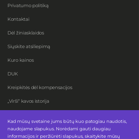
Privatumo politiką
Kontaktai
Dėl žiniasklaidos
Siųskite atsiliepimą
Kuro kainos
DUK
Kreipkitės dėl kompensacijos
„Virši“ kavos istorija
Kad mūsų svetaine jums būtų kuo patogiau naudotis,
Užsisakykite naujienlaiškį
naudojame slapukus. Norėdami gauti daugiau
informacijos ir peržiūrėti slapukus, skaitykite mūsų