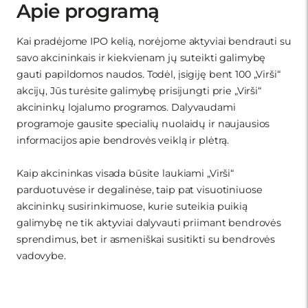
Apie programą
Kai pradėjome IPO kelią, norėjome aktyviai bendrauti su
savo akcininkais ir kiekvienam jų suteikti galimybę
gauti papildomos naudos. Todėl, įsigiję bent 100 „Virši“
akcijų, Jūs turėsite galimybę prisijungti prie „Virši“
akcininkų lojalumo programos. Dalyvaudami
programoje gausite specialių nuolaidų ir naujausios
informacijos apie bendrovės veiklą ir plėtrą.
Kaip akcininkas visada būsite laukiami „Virši“
parduotuvėse ir degalinėse, taip pat visuotiniuose
akcininkų susirinkimuose, kurie suteikia puikią
galimybę ne tik aktyviai dalyvauti priimant bendrovės
sprendimus, bet ir asmeniškai susitikti su bendrovės
vadovybe.