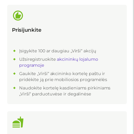
Prisijunkite
Įsigykite 100 ar daugiau „Virši“ akcijų
Užsiregistruokite
akcininkų lojalumo
programoje
Gaukite „Virši“ akcininko kortelę paštu ir
pridėkite ją prie mobiliosios programėlės
Naudokite kortelę kasdieniams pirkiniams
„Virši“ parduotuvėse ir degalinėse