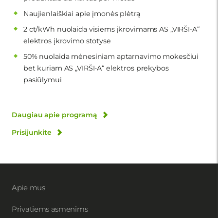
Naujienlaiškiai apie įmonės plėtrą
2 ct/kWh nuolaida visiems įkrovimams AS „VIRŠI-A“
elektros įkrovimo stotyse
50% nuolaida mėnesiniam aptarnavimo mokesčiui
bet kuriam AS „VIRŠI-A“ elektros prekybos
pasiūlymui
Daugiau apie programą
Prisijunkite
Apie mus
Privatiems asmenims