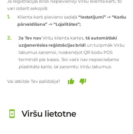
Ja reģistrācijas brīdī nepievienoji Viršu klienta karti, to
vari izdarīt sekojoši:
Klienta karti pievieno sadaļā
“Iestatījumi” -> “Karšu
pārvaldīšana” -> “Lojalitātes”;
Ja Tev nav
Viršu klienta kartes,
tā automātiski
uzģenerēsies reģistrācijas brīdī
un turpmāk Viršu
labumus saņemsi, noskenējot QR kodu POS
terminālī pie kases.
Tev vairs nav nepieciešama
plastikāta karte, lai saņemtu Viršu labumus.
Vai atbilde Tev palīdzēja?
Viršu lietotne