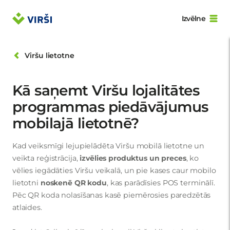
Izvēlne
Viršu lietotne
Kā saņemt Viršu lojalitātes
programmas piedāvājumus
mobilajā lietotnē?
Kad veiksmīgi lejupielādēta Viršu mobilā lietotne un
veikta reģistrācija,
izvēlies produktus un preces
, ko
vēlies iegādāties Viršu veikalā, un pie kases caur mobilo
lietotni
noskenē QR kodu
, kas parādīsies POS terminālī.
Pēc QR koda nolasīšanas kasē piemērosies paredzētās
atlaides.