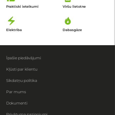
Praktiski ieteikumi
Viršu lietotne
Elektrība
Dabasgāze
Īpašie piedāvājumi
Kļūsti par klientu
Sīkdatņu politika
Par mums
Dokumenti
Privātuma paziņojumi