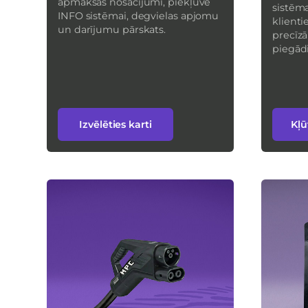
apmaksas nosacījumi, piekļuve
sistēma
INFO sistēmai, degvielas apjomu
klienti
un darījumu pārskats.
precīzā
piegād
Izvēlēties karti
Kļū