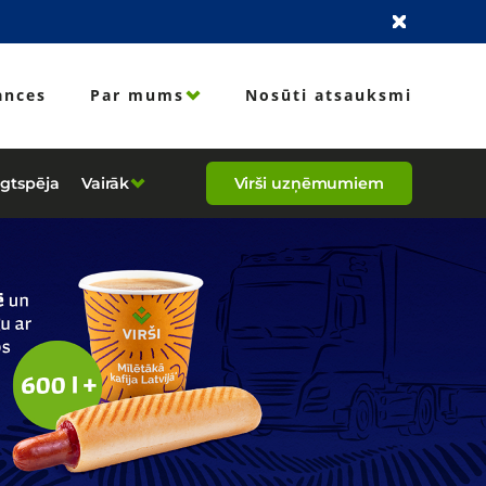
ances
Par mums
Nosūti atsauksmi
lgtspēja
Vairāk
Virši uzņēmumiem