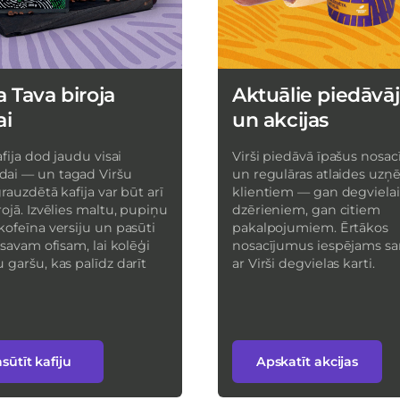
a Tava biroja
Aktuālie piedāvā
ai
un akcijas
afija dod jaudu visai
Virši piedāvā īpašus nosa
ai — un tagad Viršu
un regulāras atlaides u
grauzdētā kafija var būt arī
klientiem — gan degviela
rojā. Izvēlies maltu, pupiņu
dzērieniem, gan citiem
kofeīna versiju un pasūti
pakalpojumiem. Ērtākos
i savam ofisam, lai kolēģi
nosacījumus iespējams s
 garšu, kas palīdz darīt
ar Virši degvielas karti.
sūtīt kafiju
Apskatīt akcijas