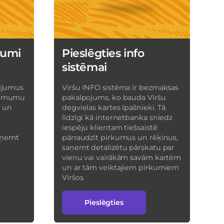
jumi
Pieslēgties info
sistēmai
cījumus
Viršu INFO sistēma ir bezmaksas
zņēmumu
pakalpojums, ko bauda Viršu
i un
degvielas kartes īpašnieki. Tā
līdzīgi kā internetbanka sniedz
iespēju klientam tiešsaistē
aņemt
pārraudzīt pirkumus un rēķinus,
saņemt detalizētu pārskatu par
vienu vai vairākām savām kartēm
un ar tām veiktajiem pirkumiem
Viršos.
Pieslēgties