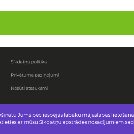
Sīkdatņu politika
Privātuma paziņojumi
Nosūti atsauksmi
šinātu Jums pēc iespējas labāku mājaslapas lietošanas
īstieties ar mūsu Sīkdatņu apstrādes nosacījumiem sad