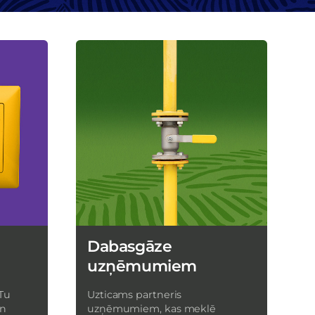
Dabasgāze
uzņēmumiem
Tu
Uzticams partneris
un
uzņēmumiem, kas meklē