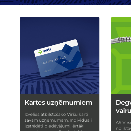
Kartes uzņēmumiem
Degv
vair
Izvēlies atbilstošāko Viršu karti
savam uzņēmumam. Individuāli
AS Virš
izstrādāti piedāvājumi, ērtāki
nolikta