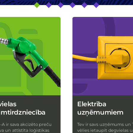
ielas
Elektrība
umtirdzniecība
uzņēmumiem
i-A ir sava akcizēto preču
Tev ir savs uzņēmums un 
va un attīstīta loģistikas
vēlies ietaupīt degvielas 