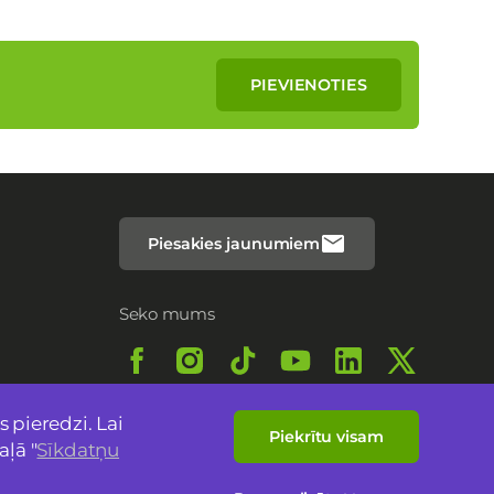
PIEVIENOTIES
Piesakies jaunumiem
Seko mums
 pieredzi. Lai
Piekrītu visam
aļā "
Sīkdatņu
In English
Lietuvių