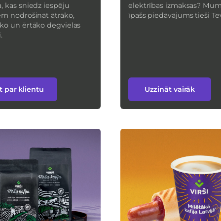
, kas sniedz iespēju
elektrības izmaksas? Mums
em nodrošināt ātrāko,
īpašs piedāvājums tieši Te
ko un ērtāko degvielas
i.
t par klientu
Uzzināt vairāk