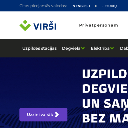
Citas pieejamās valodas:
IN ENGLISH
LIETUVIŲ
Privātpersonām
Uzpildes stacijas
Degviela
Elektrība
Dab
Uzzini vairāk