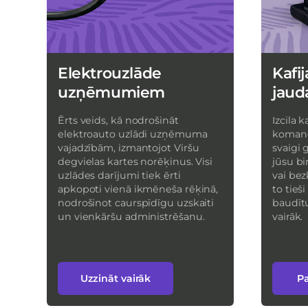
Elektrouzlāde
Kafij
uzņēmumiem
jaud
Ērts veids, kā nodrošināt
Izcila k
elektroauto uzlādi uzņēmuma
komand
vajadzībām, izmantojot Viršu
svaigi 
degvielas kartes norēķinus. Visi
jūsu bi
uzlādes darījumi tiek ērti
vai bez
apkopoti vienā ikmēneša rēķinā,
to tieš
nodrošinot caurspīdīgu uzskaiti
baudītu
un vienkāršu administrēšanu.
vairāk.
Uzzināt vairāk
Pa