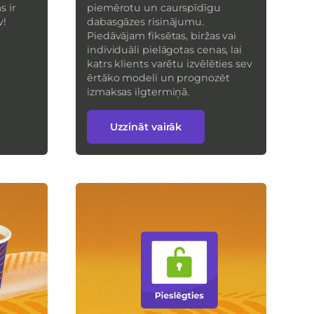
 ir
piemērotu un caurspīdīgu
v!
dabasgāzes risinājumu.
Piedāvājam fiksētas, biržas vai
individuāli pielāgotas cenas, lai
katrs klients varētu izvēlēties sev
ērtāko modeli un prognozēt
izmaksas ilgtermiņā.
Uzzināt vairāk