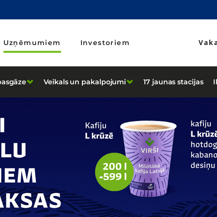
Vak
Uzņēmumiem
Investoriem
asgāze
Veikals un pakalpojumi
17 jaunas stacijas
I