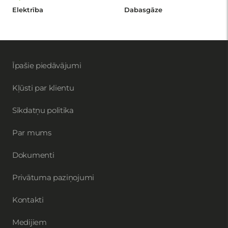
Elektrība
Dabasgāze
Īpašie piedāvājumi
Kļūsti par klientu
Sīkdatņu politika
Par mums
Dokumenti
Privātuma paziņojumi
Kontakti
Medijiem