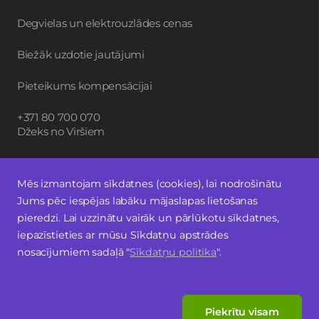
Degvielas un elektrouzlādes cenas
Biežāk uzdotie jautājumi
Pieteikums kompensācijai
+371 80 700 070
Džeks no Viršiem
Mēs izmantojam sīkdatnes (cookies), lai nodrošinātu
Piesakies jaunumiem
Jums pēc iespējas labāku mājaslapas lietošanas
pieredzi. Lai uzzinātu vairāk un pārlūkotu sīkdatnes,
Seko mums
iepazīstieties ar mūsu Sīkdatņu apstrādes
nosacījumiem sadaļā "
Sīkdatņu politika
".
Piekrītu visam