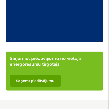
Saņemiet piedāvājumu no vietējā
energoresursu tirgotāja
Saņemt piedāvājumu