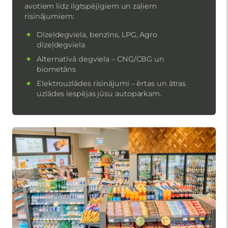
avotiem līdz ilgtspējīgiem un zaļiem
risinājumiem:
Dīzeļdegviela, benzīns, LPG, Agro
dīzeļdegviela
Alternatīvā degviela – CNG/CBG un
biometāns
Elektrouzlādes risinājumi – ērtas un ātras
uzlādes iespējas jūsu autoparkam.