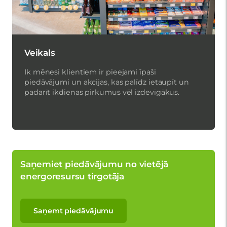
Veikals
Ik mēnesi klientiem ir pieejami īpaši
piedāvājumi un akcijas, kas palīdz ietaupīt un
padarīt ikdienas pirkumus vēl izdevīgākus.
Saņemiet piedāvājumu no vietējā
energoresursu tirgotāja
Saņemt piedāvājumu