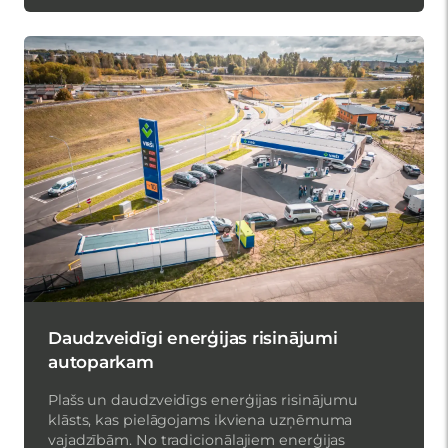
Daudzveidīgi enerģijas risinājumi
autoparkam
Plašs un daudzveidīgs enerģijas risinājumu
klāsts, kas pielāgojams ikviena uzņēmuma
vajadzībām. No tradicionālajiem enerģijas