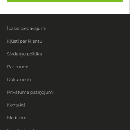
Īpašie piedāvājumi
Kļūsti par klientu
Sīkdatņu politika
Par mums
Dokumenti
Privātuma paziņojumi
Kontakti
Medijiem