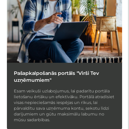
Pašapkalpošanās portāls "Virši Tev
uzņēmumiem"
Esam veikuši uzlabojumus, lai padarītu portāla
lietošanu ērtāku un efektīvāku. Portālā atradīsiet
visas nepieciešamās iespējas un rīkus, lai
pārvaldītu sava uzņēmuma kontu, sekotu līdzi
darījumiem un gūtu maksimālu labumu no
mūsu sadarbības.