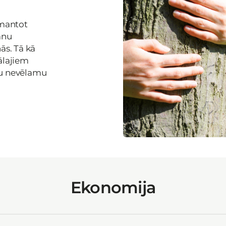
zmantot
anu
ās. Tā kā
ālajiem
zu nevēlamu
Ekonomija