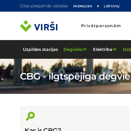
Citas pieejamās valodas:
IN ENGLISH
LIETUVIŲ
Privātpersonām
Uzpildes stacijas
Degviela
Elektrība
Dab
CBG - ilgtspējīga deg
Kas ir CBG?