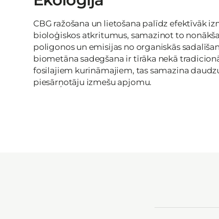
CBG ražošana un lietošana palīdz efektīvāk i
bioloģiskos atkritumus, samazinot to nonākš
poligonos un emisijas no organiskās sadalīšan
biometāna sadegšana ir tīrāka nekā tradicion
fosilajiem kurināmajiem, tas samazina daud
piesārņotāju izmešu apjomu.