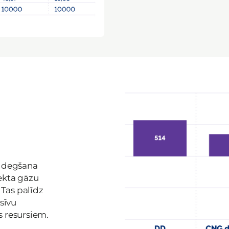
ā degšana
ekta gāzu
 Tas palīdz
nsīvu
s resursiem.