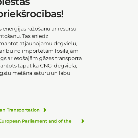
piestās
riekšrocības!
 enerģijas ražošanu ar resursu
ntošanu. Tas sniedz
antot atjaunojamu degvielu,
karību no importētām fosilajām
īgs ar esošajām gāzes transporta
mantots tāpat kā CNG-degviela,
ugstu metāna saturu un labu
ean Transportation
 European Parliament and of the