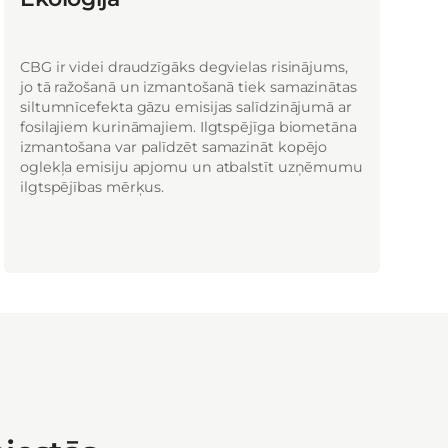
CBG ir videi draudzīgāks degvielas risinājums,
jo tā ražošanā un izmantošanā tiek samazinātas
siltumnīcefekta gāzu emisijas salīdzinājumā ar
fosilajiem kurināmajiem. Ilgtspējīga biometāna
izmantošana var palīdzēt samazināt kopējo
oglekļa emisiju apjomu un atbalstīt uzņēmumu
ilgtspējības mērķus.