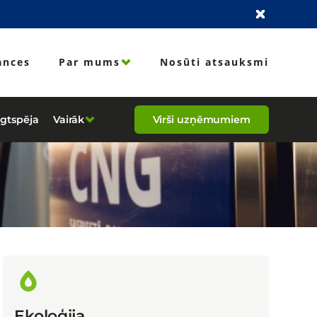
ances
Par mums
Nosūti atsauksmi
lgtspēja
Vairāk
Virši uzņēmumiem
Ekoloģija