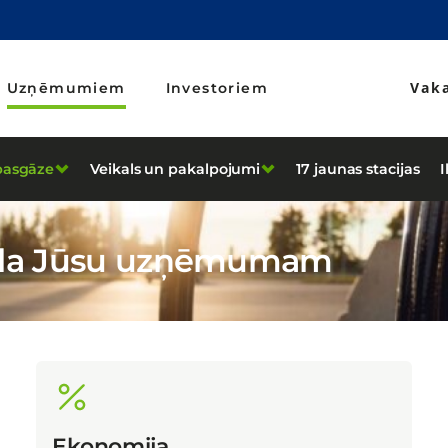
Vak
Uzņēmumiem
Investoriem
asgāze
Veikals un pakalpojumi
17 jaunas stacijas
I
viela Jūsu uzņēmumam
Ekonomija