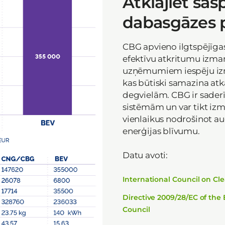
Atklājiet sas
dabasgāzes p
CBG apvieno ilgtspējīgas
efektīvu atkritumu izma
uzņēmumiem iespēju izm
kas būtiski samazina at
degvielām. CBG ir sader
sistēmām un var tikt iz
vienlaikus nodrošinot a
enerģijas blīvumu.
Datu avoti:
International Council on Cl
Directive 2009/28/EC of the
Council