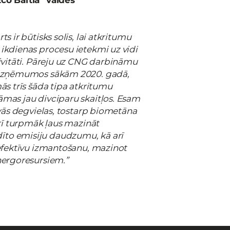
co Baltia” valdes
s ir būtisks solis, lai atkritumu
ikdienas procesu ietekmi uz vidi
tivitāti. Pāreju uz CNG darbināmu
” uzņēmumos sākām 2020. gadā,
ās trīs šāda tipa atkritumu
āmas jau divciparu skaitļos. Esam
īvās degvielas, tostarp biometāna
arī turpmāk ļaus mazināt
to emisiju daudzumu, kā arī
 efektīvu izmantošanu, mazinot
nergoresursiem.”