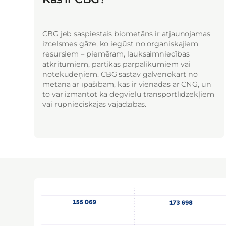
CBG jeb saspiestais biometāns ir atjaunojamas
izcelsmes gāze, ko iegūst no organiskajiem
resursiem – piemēram, lauksaimniecības
atkritumiem, pārtikas pārpalikumiem vai
notekūdeņiem. CBG sastāv galvenokārt no
metāna ar īpašībām, kas ir vienādas ar CNG, un
to var izmantot kā degvielu transportlīdzekļiem
vai rūpnieciskajās vajadzībās.