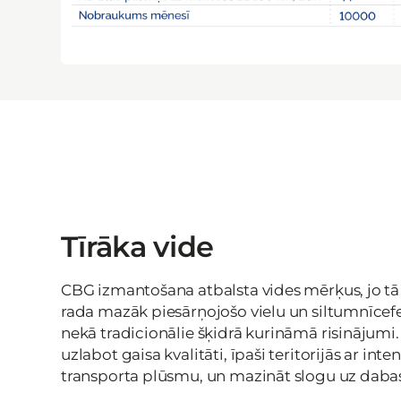
Tīrāka vide
CBG izmantošana atbalsta vides mērķus, jo t
rada mazāk piesārņojošo vielu un siltumnīcef
nekā tradicionālie šķidrā kurināmā risinājumi.
uzlabot gaisa kvalitāti, īpaši teritorijās ar inte
transporta plūsmu, un mazināt slogu uz daba