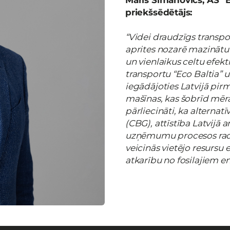
Māris Simanovičs, AS “E
priekšsēdētājs:
“Videi draudzīgs transport
aprites nozarē mazinātu 
un vienlaikus celtu efek
transportu “Eco Baltia
iegādājoties Latvijā pirm
mašīnas, kas šobrīd mēr
pārliecināti, ka alternat
(CBG), attīstība Latvijā 
uzņēmumu procesos radī
veicinās vietējo resursu
atkarību no fosilajiem e