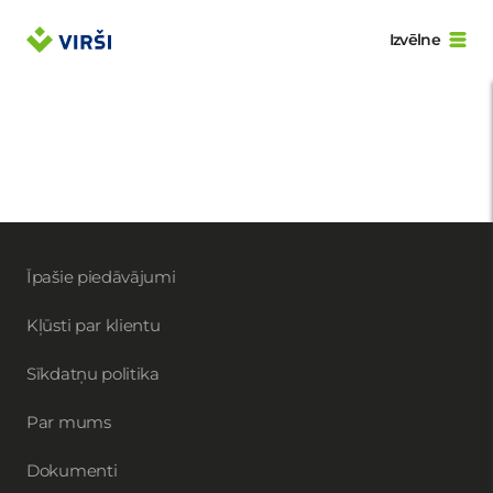
Izvēlne
Īpašie piedāvājumi
Kļūsti par klientu
Sīkdatņu politika
Par mums
Dokumenti