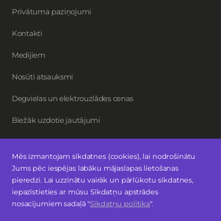
Privātuma paziņojumi
Kontakti
Medijiem
Nosūti atsauksmi
Degvielas un elektrouzlādes cenas
Biežāk uzdotie jautājumi
Mēs izmantojam sīkdatnes (cookies), lai nodrošinātu
Piesakies jaunumiem
Jums pēc iespējas labāku mājaslapas lietošanas
pieredzi. Lai uzzinātu vairāk un pārlūkotu sīkdatnes,
Seko mums
iepazīstieties ar mūsu Sīkdatņu apstrādes
nosacījumiem sadaļā "
Sīkdatņu politika
".