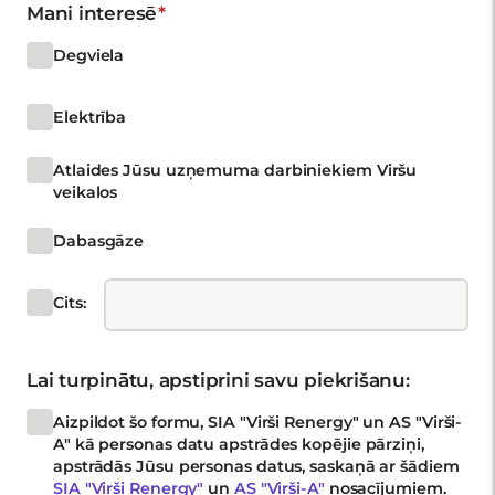
Mani interesē
Degviela
Elektrība
Atlaides Jūsu uzņemuma darbiniekiem Viršu
veikalos
Dabasgāze
Cits:
Lai turpinātu, apstiprini savu piekrišanu:
Aizpildot šo formu, SIA "Virši Renergy" un AS "Virši-
A" kā personas datu apstrādes kopējie pārziņi,
apstrādās Jūsu personas datus, saskaņā ar šādiem
SIA "Virši Renergy"
un
AS "Virši-A"
nosacījumiem.