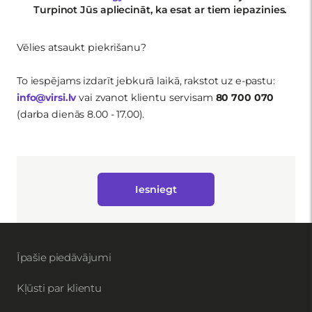
Turpinot Jūs apliecināt, ka esat ar tiem iepazinies.
Vēlies atsaukt piekrišanu?
To iespējams izdarīt jebkurā laikā, rakstot uz e-pastu:
info@virsi.lv
vai zvanot klientu servisam
80 700 070
(darba dienās 8.00 - 17.00).
Iesniegt
Īpašie piedāvājumi
Kļūsti par klientu