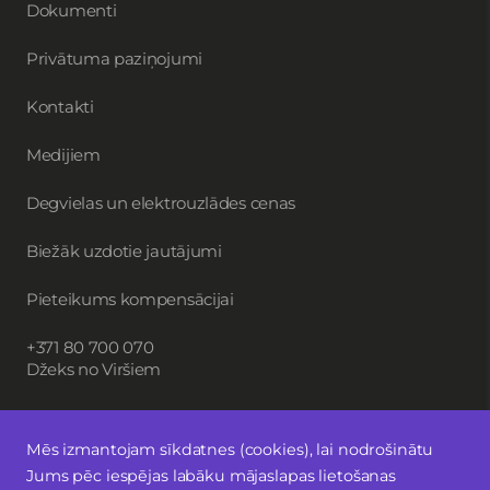
Dokumenti
Privātuma paziņojumi
Kontakti
Medijiem
Degvielas un elektrouzlādes cenas
Biežāk uzdotie jautājumi
Pieteikums kompensācijai
+371 80 700 070
Džeks no Viršiem
Mēs izmantojam sīkdatnes (cookies), lai nodrošinātu
Piesakies jaunumiem
Jums pēc iespējas labāku mājaslapas lietošanas