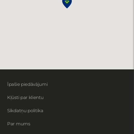
Īpašie piedāvājumi
Kļūsti par klientu
Sīkdatņu politika
Par mums