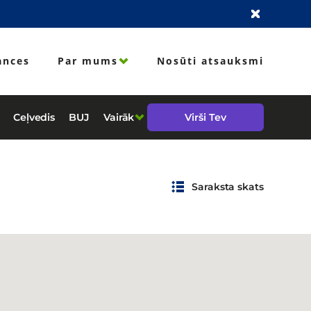
ances
Par mums
Nosūti atsauksmi
Ceļvedis
BUJ
Vairāk
Virši Tev
Saraksta skats