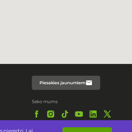
Piesakies jaunumiem
Seko mums
 pieredzi. Lai