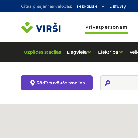
Citas pieejamās valodas:
IN ENGLISH
LIETUVIŲ
Privātpersonām
Uzpildes stacijas
Degviela
Elektrība
Vei
Rādīt tuvākās stacijas