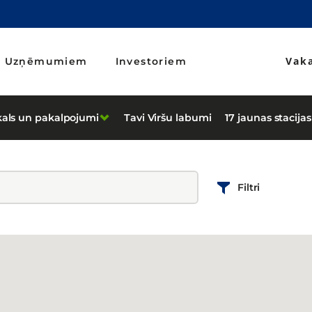
Vak
Uzņēmumiem
Investoriem
kals un pakalpojumi
Tavi Viršu labumi
17 jaunas stacijas
Filtri