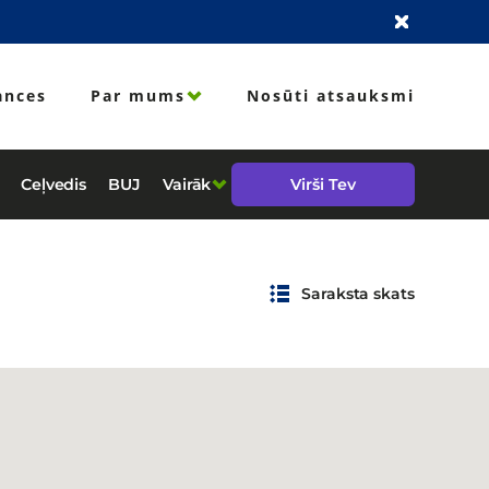
ances
Par mums
Nosūti atsauksmi
Ceļvedis
BUJ
Vairāk
Virši Tev
Saraksta skats