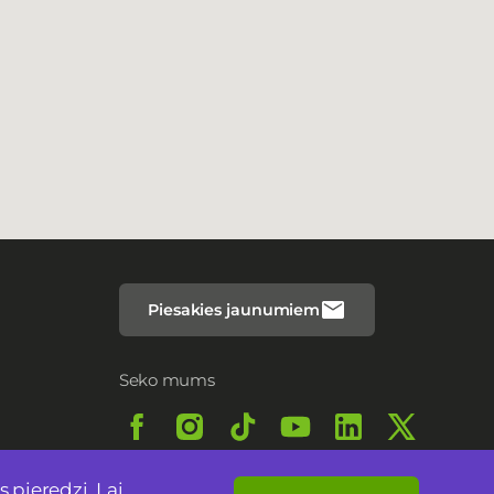
Piesakies jaunumiem
Seko mums
 pieredzi. Lai