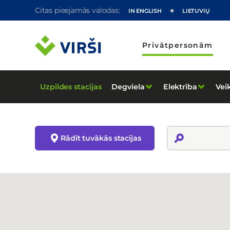
Citas pieejamās valodas:
IN ENGLISH
LIETUVIŲ
Privātpersonām
Uzpildes stacijas
Degviela
Elektrība
Vei
Rādīt tuvākās stacijas