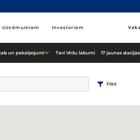
Vak
Uzņēmumiem
Investoriem
kals un pakalpojumi
Tavi Viršu labumi
17 jaunas stacijas
Filtri