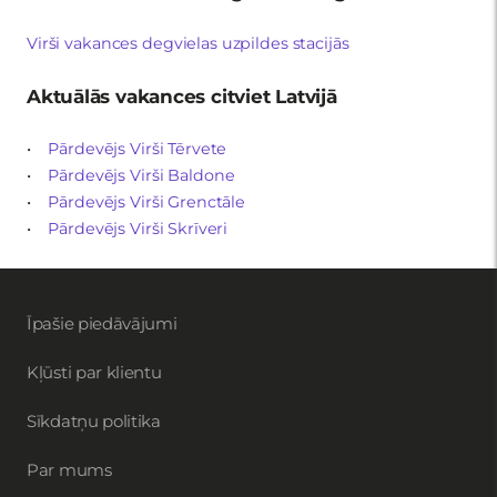
Virši vakances degvielas uzpildes stacijās
Aktuālās vakances citviet Latvijā
•
Pārdevējs Virši Tērvete
•
Pārdevējs Virši Baldone
•
Pārdevējs Virši Grenctāle
•
Pārdevējs Virši Skrīveri
Īpašie piedāvājumi
Kļūsti par klientu
Sīkdatņu politika
Par mums