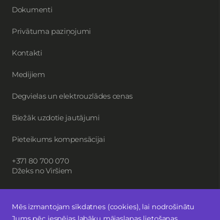
Dokumenti
Privātuma paziņojumi
Kontakti
Medijiem
Degvielas un elektrouzlādes cenas
Biežāk uzdotie jautājumi
Pieteikums kompensācijai
+371 80 700 070
Džeks no Viršiem
Mēs izmantojam sīkdatnes (cookies), lai nodrošinātu
Piesakies jaunumiem
Jums pēc iespējas labāku mājaslapas lietošanas