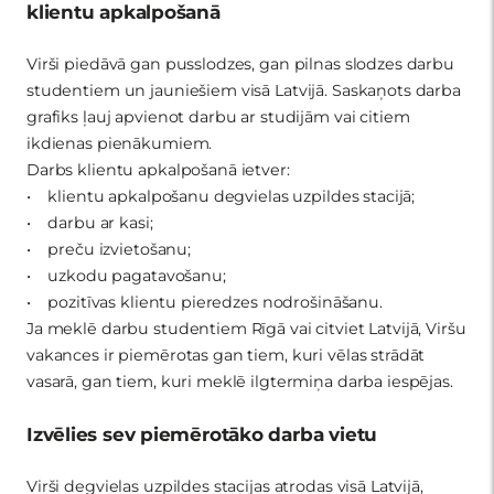
klientu apkalpošanā
Virši piedāvā gan pusslodzes, gan pilnas slodzes darbu
studentiem un jauniešiem visā Latvijā. Saskaņots darba
grafiks ļauj apvienot darbu ar studijām vai citiem
ikdienas pienākumiem.
Darbs klientu apkalpošanā ietver:
• klientu apkalpošanu degvielas uzpildes stacijā;
• darbu ar kasi;
• preču izvietošanu;
• uzkodu pagatavošanu;
• pozitīvas klientu pieredzes nodrošināšanu.
Ja meklē darbu studentiem Rīgā vai citviet Latvijā, Viršu
vakances ir piemērotas gan tiem, kuri vēlas strādāt
vasarā, gan tiem, kuri meklē ilgtermiņa darba iespējas.
Izvēlies sev piemērotāko darba vietu
Virši degvielas uzpildes stacijas atrodas visā Latvijā,