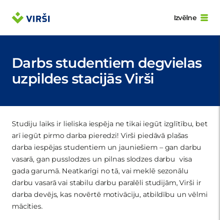
Izvēlne
Darbs studentiem degvielas
uzpildes stacijās Virši
Studiju laiks ir lieliska iespēja ne tikai iegūt izglītību, bet
arī iegūt pirmo darba pieredzi! Virši piedāvā plašas
darba iespējas studentiem un jauniešiem – gan darbu
vasarā, gan pusslodzes un pilnas slodzes darbu visa
gada garumā. Neatkarīgi no tā, vai meklē sezonālu
darbu vasarā vai stabilu darbu paralēli studijām, Virši ir
darba devējs, kas novērtē motivāciju, atbildību un vēlmi
mācīties.