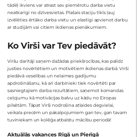
tādēļ ikviens var atrast sev piemērotu darba vietu
neatkarīgi no dzīvesvietas. Plašais staciju tīkls ļauj
izvēlēties ērtāko darba vietu un elastīgi apvienot darbu
ar studijām vai citiem ikdienas pienākumiem.
Ko Virši var Tev piedāvāt?
Viršu darītāji saņem dažādas priekšrocības, kas palīdz
justies novērtētiem un motivētiem ikdienas darbā. Virši
piedāvā veselības un nelaimes gadījumu
apdrošināšanu, kā arī darbinieki tiek novērtēti par
sasniegtajiem darba rezultātiem, saņemot komandas
ceļojumu kā motivācijas balvu uz kādu no Eiropas
pilsētām. Tāpat Virši nodrošina atlaides degvielai,
veikala precēm un pakalpojumiem gan tev, gan tavam
tuviniekam un kolēģa atbalstu mācību periodā!
Aktuālās vakances Rīgā un Pierīgā