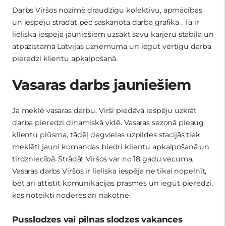
Darbs Viršos nozīmē draudzīgu kolektīvu, apmācības
un iespēju strādāt pēc saskaņota darba grafika . Tā ir
lieliska iespēja jauniešiem uzsākt savu karjeru stabilā un
atpazīstamā Latvijas uzņēmumā un iegūt vērtīgu darba
pieredzi klientu apkalpošanā.
Vasaras darbs jauniešiem
Ja meklē vasaras darbu, Virši piedāvā iespēju uzkrāt
darba pieredzi dinamiskā vidē. Vasaras sezonā pieaug
klientu plūsma, tādēļ degvielas uzpildes stacijās tiek
meklēti jauni komandas biedri klientu apkalpošanā un
tirdzniecībā. Strādāt Viršos var no 18 gadu vecuma.
Vasaras darbs Viršos ir lieliska iespēja ne tikai nopelnīt,
bet arī attīstīt komunikācijas prasmes un iegūt pieredzi,
kas noteikti noderēs arī nākotnē.
Pusslodzes vai pilnas slodzes vakances