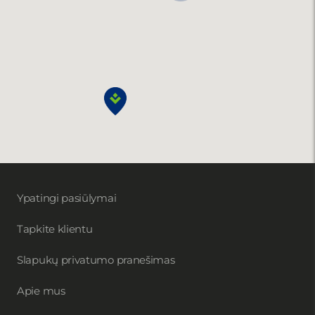
Ypatingi pasiūlymai
Tapkite klientu
Slapukų privatumo pranešimas
Apie mus