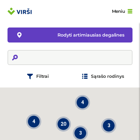
Meniu
Rodyti artimiausias degalines
Filtrai
Sąrašo rodinys
4
4
20
3
3