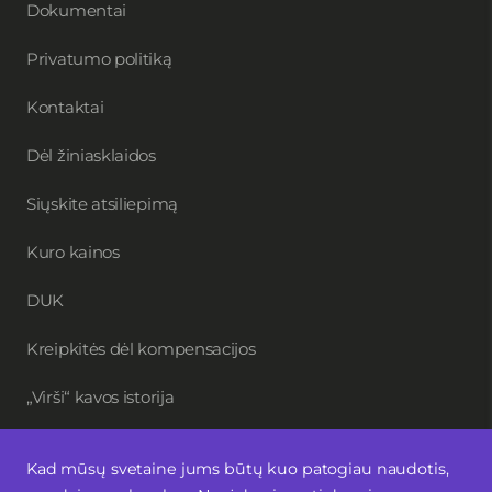
Dokumentai
Privatumo politiką
Kontaktai
Dėl žiniasklaidos
Siųskite atsiliepimą
Kuro kainos
DUK
Kreipkitės dėl kompensacijos
„Virši“ kavos istorija
Kad mūsų svetaine jums būtų kuo patogiau naudotis,
Užsisakykite naujienlaiškį