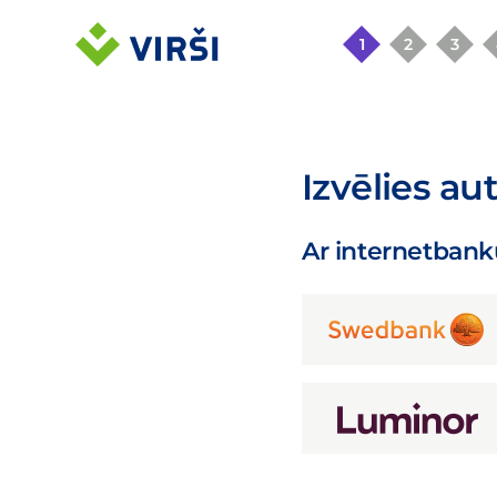
1
2
3
Izvēlies au
Ar internetbank