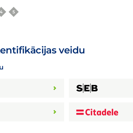
4
5
tentifikācijas veidu
u