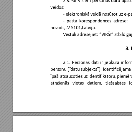
veidos: 
- elektr
oniskā 
veidā nosūtot 
uz
 e-p
- 
pas
ta 
k
orespondenc
es
a
drese:
nov
ads,L
V
-5101,Lat
vija.
V
ēstuli 
adres
ējiet: “VIRŠI” a
tbildīg
3.
 
3.1. 
Pe
rsonas 
da
ti 
ir
jebkur
a 
infor
pers
onu (“
datu subjekts”). 
Identificējam
a 
īpaši 
atsaucoties 
uz
identifik
atoru, 
piemēr
atr
ašanās 
viet
as 
da
tiem,
tiešsais
tes 
i