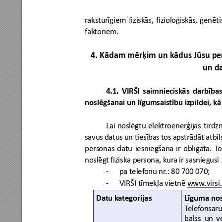
r
akstu
rīgiem 
fizisk
ās, 
fizioloģisk
ās, 
ģenēti
fak
toriem.
4.
 Kādam
 mērķim 
un
 kādus Jūsu pe
un
 d
4.1. 
VIRŠI 
saimnieci
skās 
darb
ības
noslēgšanai 
un
 līgumsa
istību izpildei, 
kā
Lai 
noslēgtu 
elektr
oenerģij
as 
tirdz
savus 
datus 
un
 ti
esības 
tos 
apstr
ādāt 
atbil
pers
onas 
datu 
iesniegšan
a 
ir
obligā
ta. 
T
o
noslēg
t fiziska pe
rsona, kur
a 
ir
 sasniegusi 
-
pa
 telef
onu nr
.: 
80
 700 070
;
-
VIRŠI
tīmekļa
vietn
ē
 www.virsi.
Datu k
ategorijas
Līguma nos
T
elef
o
nsaru
balss 
un
v