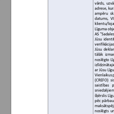
vār
ds, 
uzv
adrese, k
ur
ampēru 
sk
datums, 
VI
klientu/l
oja
Līguma 
obj
AS
 "Sadales
Jūsu 
identi
verifik
ācija
Jūsu 
deklar
tālāk 
izma
noslēgt
o
L
izlīdzinā
taj
ar
 Jūsu Līg
Vienlaikus 
(CREFO) 
si
saistības 
p
sniedz
ējiem
šķ
ērslis 
Līg
pēc 
pārbau
maksā
tspēj
noslēg
ts 
u