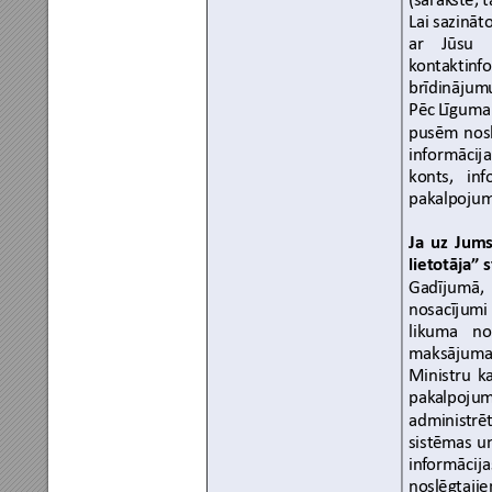
Lai sazināto
ar
Jūsu 
k
o
nt
aktin
f
brīdinājum
Pēc
Līguma
pusēm
no
s
informācija
konts, 
inf
pakalpojum
Ja
uz
Jums
lietotāja”
 
Gadījumā,
nosacījumi
likuma 
no
maksājum
Ministru 
k
pak
alpojum
adminis
trē
sistēm
as 
u
inf
o
rmācija
noslēg
taji