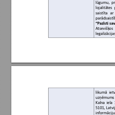
lūgumu, 
p
lojalitāt
es 
saistīta 
ar
par
ādsaist
“Pa
zīsti sa
v
A
tsevišķ
os 
legaliz
ācijas
likumā 
iet
uzņēmum
s
Kaln
a 
iela 
5101, 
Latvi
inf
ormāciju