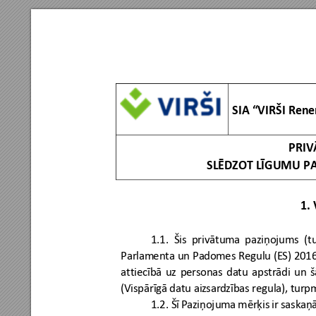
SIA 
“VIRŠI
Rene
PRIV
SLĒDZOT
LĪGUMU
 P
1.
 
1.1. 
Šis 
privātu
ma 
paziņojums 
(t
Parlam
enta
un
Pad
omes 
R
egulu (ES) 
2016
attiec
ībā 
uz
per
sonas 
da
tu 
apstr
ādi 
un
š
(Vispārīg
ā datu aiz
sar
dzības regula), 
turp
1.2. 
Šī
P
aziņojuma 
mērķis 
ir
sask
aņā