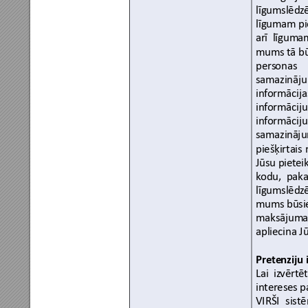
līgumslēdz
ē
līgumam pi
arī
līgum
a
mums 
tā
b
pers
onas 
samazināj
inf
ormācija
inf
ormāciju
inf
ormāciju
samazin
āju
piešķirtais
Jūsu piet
ei
k
o
du, 
paka
līgumslēdz
ē
mums būsiet
maksājum
a
apliecina Jū
Prete
nziju 
Lai 
iz
vērtēt
int
ereses p
VIRŠI 
sist