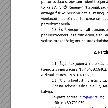
pers
onas 
datu 
subjekt
am 
- identificējam
to
, 
kā
SIA
“
VIRŠI 
R
ener
gy” 
(turpmāk 
sauk
aizsar
gā 
fizisk
o 
per
sonu 
da
tus. 
P
aziņoju
vienlaicīgi 
nodr
ošinot, 
ka
personas
dat
pārredz
amā veidā. 
1.3. 
Šis
P
aziņojums 
ir
at
tiecināms ti
par 
elektr
oenerģijas 
tirdz
niecību, 
t.sk. 
lai
veikt
as citas
ar
šo
 līgumu saistīt
ās 
darb
ība
2.
 Pā
rzi
2.1. 
Šajā 
P
aziņojumā 
noteikt
ās
(vienotais 
reģistrācijas
Nr. 
454030
58402,
Aizkr
aukles nov
., 
LV
-5101, Latvija
). 
2.2. 
Pārziņa
k
o
ntaktin
formācija
saz
- 
pasta 
adrese: 
Kalna 
iela 
17,
Aiz
Latvija; 
- e-pasta adrese: 
biroj
s@virsi.lv
 ; 
- 
tālrunis
80
 700 070. 
2.3.Pa
r 
visiem
personas
datu 
aps
tr