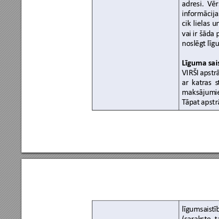
adresi. 
V
ē
inf
ormācija
cik 
lielas 
u
vai 
ir
 šāda 
noslēg
t līg
Līguma sai
VIRŠI 
apstr
ar
katr
as 
s
maksājum
i
T
āpat 
apstr
līgumsais
tī
(sarak
ste, t